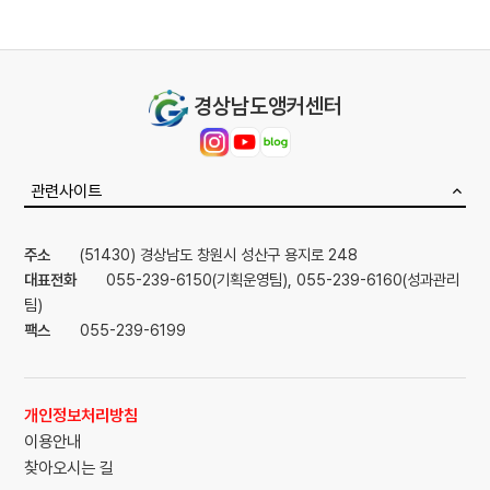
으
막
로
으
가
로
경상남도앵커센터
기
가
기
관련사이트
주소
(51430) 경상남도 창원시 성산구 용지로 248
대표전화
055-239-6150(기획운영팀)
, 055-239-6160(성과관리
팀)
팩스
055-239-6199
개인정보처리방침
이용안내
찾아오시는 길