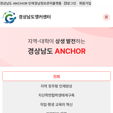
경상남도 ANCHOR 인재경남정보관리플랫폼
로그인
회원가입
경상남도앵커센터
지역-대학이
상생 발전
하는
경상남도
ANCHOR
전체
지역 정주형 인재양성
지산학연협력생태계구축
직업·평생 교육의 혁신