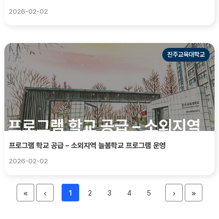
2026-02-02
진주교육대학교
프로그램 학교 공급 – 소외지역 늘봄학교 프로그램 운영
2026-02-02
처
이
1
2
3
4
5
다
마
음
전
음
지